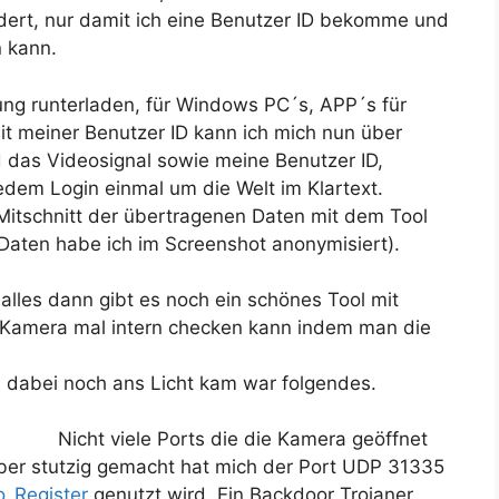
ert, nur damit ich eine Benutzer ID bekomme und
 kann.
ung runterladen, für Windows PC´s, APP´s für
Mit meiner Benutzer ID kann ich mich nun über
das Videosignal sowie meine Benutzer ID,
dem Login einmal um die Welt im Klartext.
Mitschnitt der übertragenen Daten mit dem Tool
Daten habe ich im Screenshot anonymisiert).
les dann gibt es noch ein schönes Tool mit
Kamera mal intern checken kann indem man die
s dabei noch ans Licht kam war folgendes.
Nicht viele Ports die die Kamera geöffnet
ber stutzig gemacht hat mich der Port UDP 31335
o_Register
genutzt wird. Ein Backdoor Trojaner